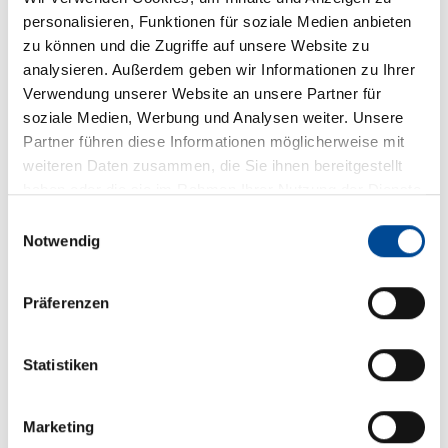
personalisieren, Funktionen für soziale Medien anbieten
zu können und die Zugriffe auf unsere Website zu
analysieren. Außerdem geben wir Informationen zu Ihrer
Verwendung unserer Website an unsere Partner für
soziale Medien, Werbung und Analysen weiter. Unsere
Partner führen diese Informationen möglicherweise mit
weiteren Daten zusammen, die Sie ihnen bereitgestellt
haben oder die sie im Rahmen Ihrer Nutzung der Dienste
gesammelt haben.
Einwilligungsauswahl
Notwendig
Beschreibung
Präferenzen
Wohnwelt Rooftop
Statistiken
Deichselabdeckung
Auflastung 1.700 kg (inkl. Stahlrad 195 R14 C LI106)
Marketing
17" Alufelgen im Dethleffs-Design (Einachser)