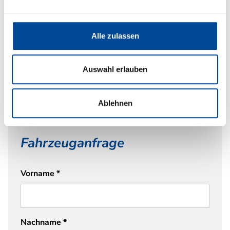
Breite Wohnraumeingangstüre mit Fenster, einteilig
Elektrische Fußbodenerwärmung
Bettumbau Einzelbetten zu Doppelbett
Alle zulassen
Einbau Klimaanlage vorbereitet
Dusch-Paket (Duschausstattung inkl. Duscharmatur
und -vorhang, City-Wasseranschluss)
Auswahl erlauben
Multifunktionsschale 2 Stück
Ablehnen
Fahrzeuganfrage
Vorname
*
Nachname
*