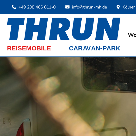
+49 208 466 811-0
info@thrun-mh.de
Kölner
Wo