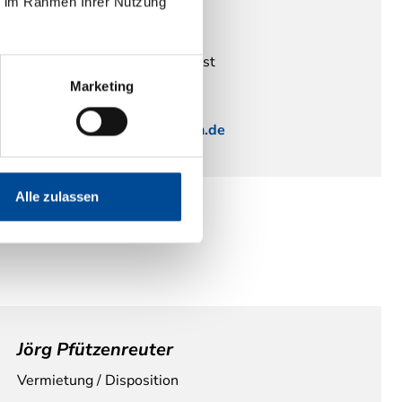
ie im Rahmen Ihrer Nutzung
Stanislaus Wittek
Technikberater / Kundendienst
Marketing
+49 208 466 811-44
kundendienst@thrun-mh.de
Alle zulassen
Jörg Pfützenreuter
Vermietung / Disposition