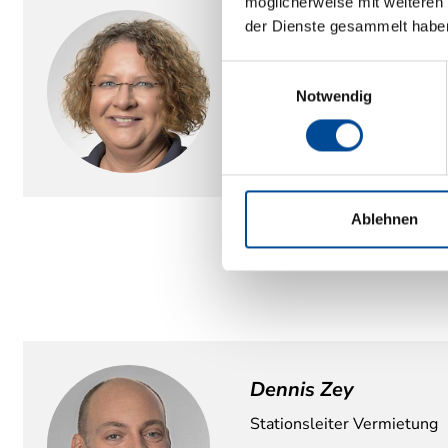
möglicherweise mit weiteren
der Dienste gesammelt habe
Britta Meitler
Kundendienst / Garantiebe
Einwilligungsauswahl
Notwendig
+49 208 466 811-44
kundendienst@thrun-m
Ablehnen
Dennis Zey
Stationsleiter Vermietung