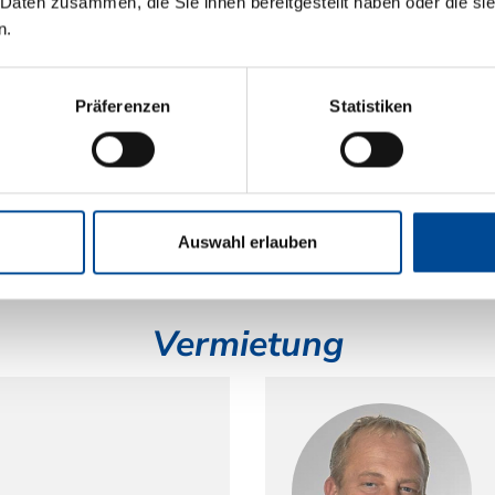
 Daten zusammen, die Sie ihnen bereitgestellt haben oder die s
n.
arbeitung
Präferenzen
Statistiken
h.de
Auswahl erlauben
Vermietung