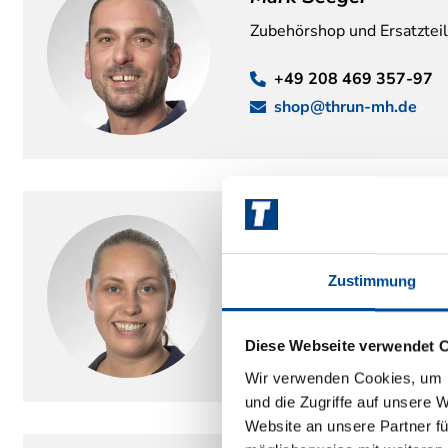
Zubehörshop und Ersatztei
+49 208 469 357-97
shop@thrun-mh.de
Mareike Hütte
Kundendienst/ Garantiebea
Zustimmung
+49 208 469 357-99
Diese Webseite verwendet 
kundendienst@thrun-m
Wir verwenden Cookies, um I
und die Zugriffe auf unsere 
Website an unsere Partner fü