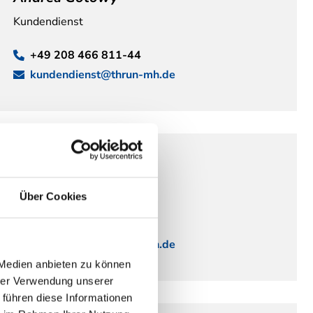
Kundendienst
+49 208 466 811-44
kundendienst@thrun-mh.de
Daniel Korbmacher
Leitung Kundendienst
Über Cookies
+49 208 466 811-44
kundendienst@thrun-mh.de
 Medien anbieten zu können
hrer Verwendung unserer
 führen diese Informationen