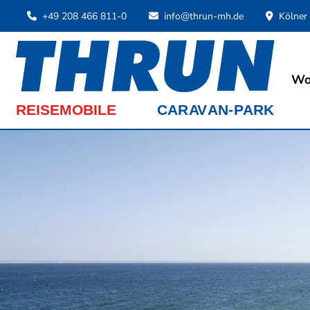
+49 208 466 811-0
info@thrun-mh.de
Kölner
Wo