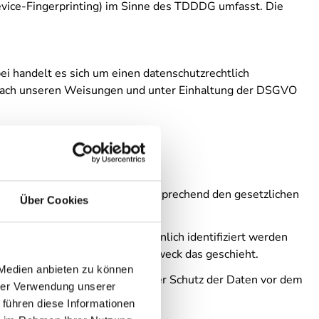
Device-Fingerprinting) im Sinne des TDDDG umfasst. Die
i handelt es sich um einen datenschutzrechtlich
 nach unseren Weisungen und unter Einhaltung der DSGVO
enen Daten vertraulich und entsprechend den gesetzlichen
Über Cookies
 Daten, mit denen Sie persönlich identifiziert werden
ert auch, wie und zu welchem Zweck das geschieht.
 Medien anbieten zu können
n aufweisen kann. Ein lückenloser Schutz der Daten vor dem
hrer Verwendung unserer
 führen diese Informationen