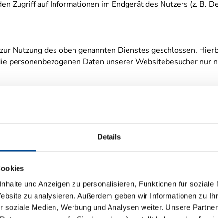
den Zugriff auf Informationen im Endgerät des Nutzers (z. B. 
zur Nutzung des oben genannten Dienstes geschlossen. Hierbe
er die personenbezogenen Daten unserer Websitebesucher nur
Pflicht­informationen
önlichen Daten sehr ernst. Wir behandeln Ihre personenbezog
Details
g.
ersonenbezogene Daten erhoben. Personenbezogene Daten sind
Cookies
elche Daten wir erheben und wofür wir sie nutzen. Sie erläut
nhalte und Anzeigen zu personalisieren, Funktionen für soziale
net (z. B. bei der Kommunikation per E-Mail) Sicherheitslücke
Website zu analysieren. Außerdem geben wir Informationen zu I
r soziale Medien, Werbung und Analysen weiter. Unsere Partner