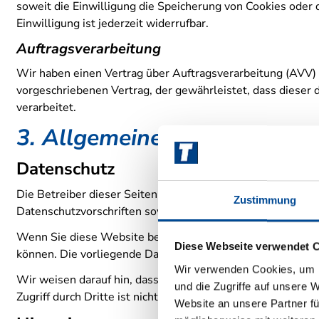
soweit die Einwilligung die Speicherung von Cookies oder 
Einwilligung ist jederzeit widerrufbar.
Auftragsverarbeitung
Wir haben einen Vertrag über Auftragsverarbeitung (AVV) 
vorgeschriebenen Vertrag, der gewährleistet, dass dies
verarbeitet.
3. Allgemeine Hinweise und 
Datenschutz
Die Betreiber dieser Seiten nehmen den Schutz Ihrer pers
Zustimmung
Datenschutzvorschriften sowie dieser Datenschutzerklärun
Wenn Sie diese Website benutzen, werden verschiedene p
Diese Webseite verwendet 
können. Die vorliegende Datenschutzerklärung erläutert, w
Wir verwenden Cookies, um I
Wir weisen darauf hin, dass die Datenübertragung im Inter
und die Zugriffe auf unsere 
Zugriff durch Dritte ist nicht möglich.
Website an unsere Partner fü