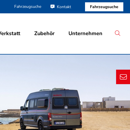
Fahrzeugsuche
Fahrzeugsuche
Kontakt
erkstatt
Zubehör
Unternehmen
S