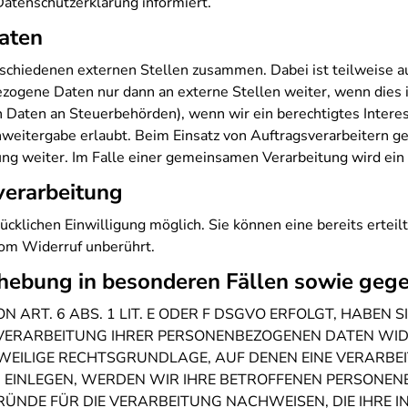
atenschutzerklärung informiert.
aten
erschiedenen externen Stellen zusammen. Dabei ist teilweise
ezogene Daten nur dann an externe Stellen weiter, wenn dies i
von Daten an Steuerbehörden), wenn wir ein berechtigtes Intere
weitergabe erlaubt. Beim Einsatz von Auftragsverarbeitern 
ung weiter. Im Falle einer gemeinsamen Verarbeitung wird ei
verarbeitung
cklichen Einwilligung möglich. Sie können eine bereits erteil
vom Widerruf unberührt.
hebung in besonderen Fällen sowie geg
T. 6 ABS. 1 LIT. E ODER F DSGVO ERFOLGT, HABEN SIE
 VERARBEITUNG IHRER PERSONENBEZOGENEN DATEN WIDE
EWEILIGE RECHTSGRUNDLAGE, AUF DENEN EINE VERARBE
INLEGEN, WERDEN WIR IHRE BETROFFENEN PERSONENBE
NDE FÜR DIE VERARBEITUNG NACHWEISEN, DIE IHRE IN