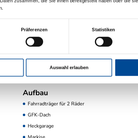
 Daten zusammen, die Sie ihnen bereitgestellt haben oder die s
n.
grün
Präferenzen
Statistiken
Auswahl erlauben
Aufbau
Fahrradträger für 2 Räder
GFK-Dach
Heckgarage
Markise