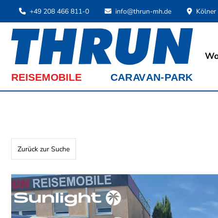
+49 208 466 811-0
info@thrun-mh.de
Kölner
Wo
Zurück zur Suche