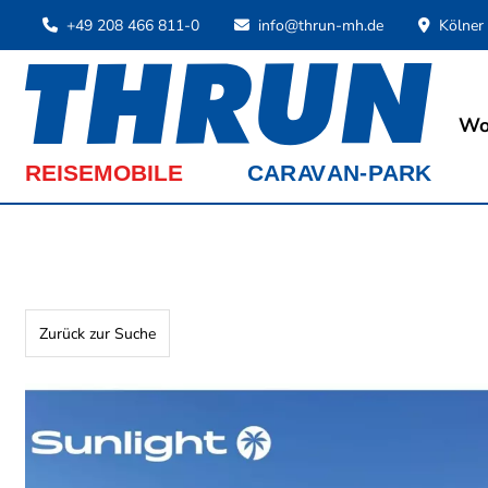
+49 208 466 811-0
info@thrun-mh.de
Kölner
Wo
Zurück zur Suche