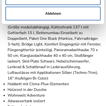
2.2 | 103 kW | 140 PS Euro 6 | 6-Gang-Schaltgetriebe,
Fiat Weiß, Adventure Beklebung, Wohnwelt
Ablehnen
Adventure, Design Applikation Heck, Fenster in
Fronthaube, Rahmenfenster, 2. Außenstauraumklappe
(Größe modellabhängig), Kühlschrank 137 l mit
Gefrierfach 15 l, Bettenumbau Einzelbett zu
Doppelbett, Paket One Black (Markise, Fahrradträger
3-fach), Bridge Light, Komfort Eingangstür mit Fenster,
Fliegengittertür (einteilig), Panoramadachhaube 70 x
50 cm, Klarglasdachhaube 40 x 40 cm, Stoßfänger
lackiert, Skid Plate Schwarz, Nebelscheinwerfer,
Lenkrad & Schaltknauf in Lederausführung,
Luftauslässe mit Applikationen Silber (Techno-Trim),
16" Alufelgen Bi-Color)
Hubbett mit Clima-Plux-Elementen
Holzrost in der Dusche
Wohnwelt Adventure
Abwassertank isoliert