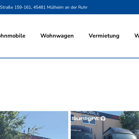
 Straße 159-161, 45481 Mülheim an der Ruhr
hnmobile
Wohnwagen
Vermietung
W