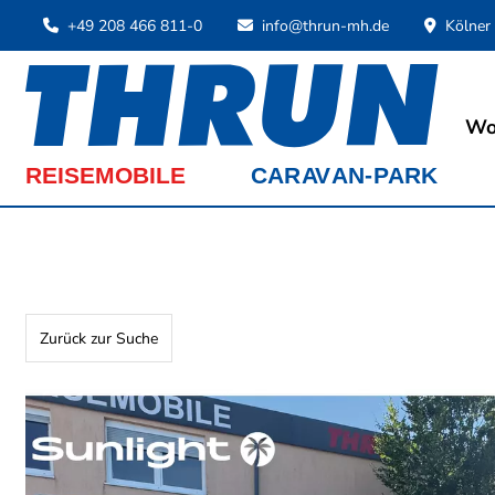
+49 208 466 811-0
info@thrun-mh.de
Kölner
Wo
Zurück zur Suche