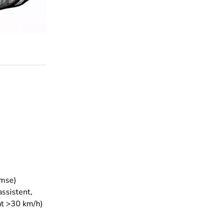
emse)
ssistent,
at >30 km/h)