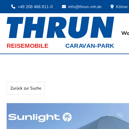
+49 208 466 811-0
info@thrun-mh.de
Kölner
Wo
Zurück zur Suche