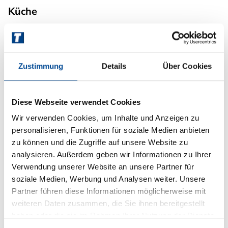
Küche
Gasbackofen
Zustimmung
Details
Über Cookies
Multimedia
TV
Diese Webseite verwendet Cookies
SAT-Anlage
Wir verwenden Cookies, um Inhalte und Anzeigen zu
personalisieren, Funktionen für soziale Medien anbieten
360° Kamera
zu können und die Zugriffe auf unsere Website zu
Rückfahrkamera
analysieren. Außerdem geben wir Informationen zu Ihrer
Verwendung unserer Website an unsere Partner für
Navigationssystem
soziale Medien, Werbung und Analysen weiter. Unsere
DAB Radio
Partner führen diese Informationen möglicherweise mit
weiteren Daten zusammen, die Sie ihnen bereitgestellt
Radio/Tuner
haben oder die sie im Rahmen Ihrer Nutzung der Dienste
gesammelt haben.