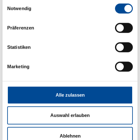
Einwilligungsauswahl
Notwendig
Elektro
Präferenzen
Solaranlage
Statistiken
Marketing
Alle zulassen
Grundrissbeschreibung
Auswahl erlauben
Doppel-/franz. Bett,
Alkovenbett
ab 6 Schlafplätze
Ablehnen